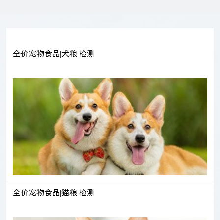
范
简
证
声
围
介
书
明
食
生
饲
中
检
品
活
料
药
全价宠物食品|犬粮 检测
测
农
饮
类
材
产
用
产
辅
流
品
水
品
料
程
检
检
检
检
送
合
联
测
测
测
测
检
同
系
流
下
程
载
我
全价宠物食品|猫粮 检测
们
招