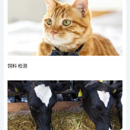
聘
信
息
饲料 检测