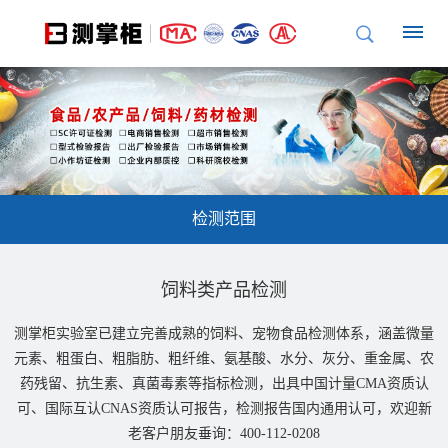
首
页
企
检测范围
业
介
饲料类产品检测
绍
测掌柜实验室已建立完善成熟的饲料、宠物食品检测体系，涵盖微量
测
机
检
元素、粗蛋白、粗脂肪、粗纤维、氨基酸、水分、灰分、重金属、农
检
掌
构
测
药残留、抗生素、真菌毒素等指标检测，出具中国计量CMA资质认
测
可、国际互认CNAS资质认可报告，检测报告国内通用认可，欢迎新
柜
资
承
老客户朋友垂询：400-112-0208
的
质
诺