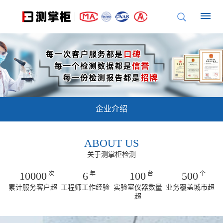
首
页
企
企业介绍
业
介
ABOUT US
关于测掌柜检测
绍
10000
6
100
500
次
年
台
个
测
机
检
检
累计服务客户超
工程师工作经验
实验室仪器数量
业务覆盖城市超
掌
构
测
超
测
柜
资
承
的
质
诺