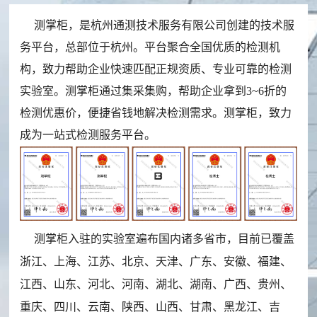
范
简
证
声
测掌柜，是杭州通测技术服务有限公司创建的技术服
围
介
书
明
务平台，总部位于杭州。平台聚合全国优质的检测机
食
生
饲
中
检
构，致力帮助企业快速匹配正规资质、专业可靠的检测
品
活
料
药
实验室。测掌柜通过集采集购，帮助企业拿到3~6折的
测
农
饮
类
材
检测优惠价，便捷省钱地解决检测需求。测掌柜，致力
产
用
产
辅
流
成为一站式检测服务平台。
品
水
品
料
程
检
检
检
检
送
合
联
测
测
测
测
检
同
系
流
下
程
载
测掌柜入驻的实验室遍布国内诸多省市，目前已覆盖
我
浙江、上海、江苏、北京、天津、广东、安徽、福建、
们
江西、山东、河北、河南、湖北、湖南、广西、贵州、
招
重庆、四川、云南、陕西、山西、甘肃、黑龙江、吉